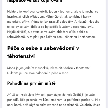
Inspirace versus kopírování
Nejde o to kopírovat celebrity jeden k jednomu, ale o to nechat se
inspirovat jejich přístupem. Všimněte si, jak kombinují barvy,
materiály, střihy. Vnímejte, jak pracují s doplňky. A hlavně, hledejte
to, co by se vám líbilo a co by sedělo k vašemu osobnímu stylu.
Nejdůležitější je, abyste se ve svém oblečení cítila dobře a
sebevědomě. A to platí pro každou ženu, těhotnou i netěhotnou.
Péče o sebe a sebevědomí v
těhotenství
Móda je jen jedním z aspektů, jak se cítit dobře v těhotenství.
Důležité je i celkové naladění a péče o sebe.
Pohodlí na prvním místě
Ať už se inspirujete kýmkoli, pamatujte, že nejdůležitější je vaše
pohodlí. Tělo prochází velkými změnami a potřebuje podporu. Nic
není horší, než když se cítíte svázaně nebo stísněně. Celebrity často