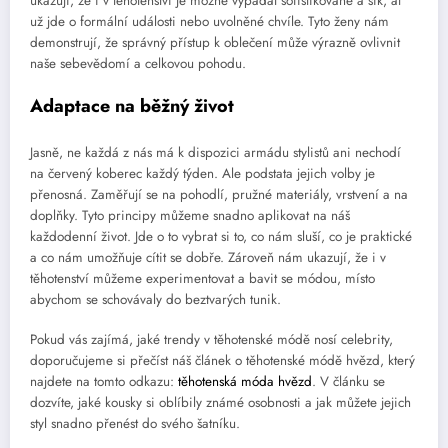
ukazují, že i v těhotenství je možné vypadat sofistikovaně a šik, ať
už jde o formální události nebo uvolněné chvíle. Tyto ženy nám
demonstrují, že správný přístup k oblečení může výrazně ovlivnit
naše sebevědomí a celkovou pohodu.
Adaptace na běžný život
Jasně, ne každá z nás má k dispozici armádu stylistů ani nechodí
na červený koberec každý týden. Ale podstata jejich volby je
přenosná. Zaměřují se na pohodlí, pružné materiály, vrstvení a na
doplňky. Tyto principy můžeme snadno aplikovat na náš
každodenní život. Jde o to vybrat si to, co nám sluší, co je praktické
a co nám umožňuje cítit se dobře. Zároveň nám ukazují, že i v
těhotenství můžeme experimentovat a bavit se módou, místo
abychom se schovávaly do beztvarých tunik.
Pokud vás zajímá, jaké trendy v těhotenské módě nosí celebrity,
doporučujeme si přečíst náš článek o těhotenské módě hvězd, který
najdete na tomto odkazu:
těhotenská móda hvězd
. V článku se
dozvíte, jaké kousky si oblíbily známé osobnosti a jak můžete jejich
styl snadno přenést do svého šatníku.