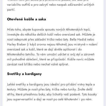
variabilitu outfitů a pro zakrytí nebo naopak zdůraznění určitých
partií.
Otevřené košile a saka
Místo toho, abyste kupovala spoustu nových těhotenských topů,
investujte do několika delších košil nebo oversized sak. Můžete je
nosit odepnuté přes základní tričko nebo šaty. Bella Hadid nebo
Hailey Bieber (i když zrovna nejsou těhotné) jsou mistryně v nošení
oversized sak a košil, které se dají skvěle aplikovat i do
těhotenského šatníku. To vám umožní udržet si svůj styl a zároveň
mít pohodlné oblečení, které se přizpůsobí. Košile navíc můžete
zavázat nad bříško nebo nechat volně splývat.
Svetříky a kardigany
Lehké svetříky a kardigany jsou ideální pro přidání vrstvy tepla a
textury. Můžete je nosit přes šaty, trička nebo tuniky. Zvolte delší
střihy, které přesáhnou boky, aby lichotily vaší postavě. Tyto kousky
jsou superversatilní a dají se nosit po celé těhotenství i po něm.