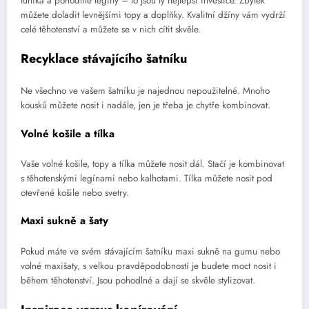
tunika a pohodlné legíny – to jsou ty nejlepší investice. Zbytek
můžete doladit levnějšími topy a doplňky. Kvalitní džíny vám vydrží
celé těhotenství a můžete se v nich cítit skvěle.
Recyklace stávajícího šatníku
Ne všechno ve vašem šatníku je najednou nepoužitelné. Mnoho
kousků můžete nosit i nadále, jen je třeba je chytře kombinovat.
Volné košile a tílka
Vaše volné košile, topy a tílka můžete nosit dál. Stačí je kombinovat
s těhotenskými legínami nebo kalhotami. Tílka můžete nosit pod
otevřené košile nebo svetry.
Maxi sukně a šaty
Pokud máte ve svém stávajícím šatníku maxi sukně na gumu nebo
volné maxišaty, s velkou pravděpodobností je budete moct nosit i
během těhotenství. Jsou pohodlné a dají se skvěle stylizovat.