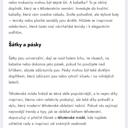
nebo mokasíny mohou být stejně šik. A kabelka? To je věčný
doplněk, který se s těhotenstvím nemění. Investujte do kvalitní
kabelky, která vám zvedne náladu. Zvolte pohodlné, ale stylové boty
– tenisky nebo ploché sandály jsou skvělé. Můžete se inspirovat
celebritami, které často nosí návrhářské tenisky i k elegantním
outfitům.
Šátky a pásky
Šátky jsou univerzální, dají se nosit kolem krku, ve vlasech, na
kabelce nebo dokonce jako pásek, pokud ho použijete nad
bříškem, abyste zdůraznila pas. Pásky mohou být také skvělým
doplňkem, který zdůrazní pas nebo vytvoří siluetu i na volnějších
šatech.
Těhotenská móda hvězd se stává stále populárnější, a to nejen díky
inspiraci, kterou nám celebrity poskytují, ale také díky pohodlí a
stylu, který moderní těhotenské oblečení nabízí. Pokud vás zajímají
nejnovější trendy a tipy, jak se oblékat během těhotenství,
doporučuji si přečíst článek o
těhotenské módě
, kde najdete
užitečné rady a inspiraci od známých osobností.