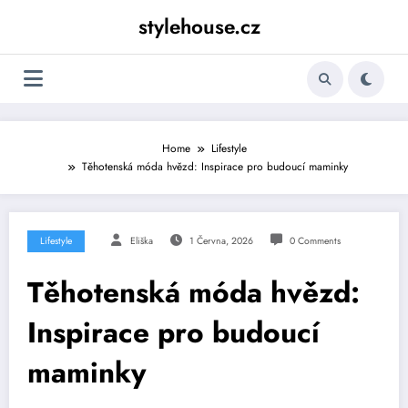
Skip
stylehouse.cz
to
content
Home
Lifestyle
Těhotenská móda hvězd: Inspirace pro budoucí maminky
Lifestyle
Eliška
1 Června, 2026
0 Comments
Těhotenská móda hvězd:
Inspirace pro budoucí
maminky