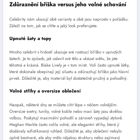
Zdůraznění bříška versus jeho volné schování
Celebrity nám ukazují obě varianty a obě jsou naprosto v pořádku.
Záleží na tom, jak se cítíte a jaký look preferujete.
Upnuté šaty a topy
Mnoho celebrit s hrdostí ukazuje své rostoucí bříško v upnutých
šatech. Je to způsob, jak oslavit své tělo a ukázat světu, že jste
těhotná a krásná. Blake Lively je v tom mistr. Volí často upnuté látky,
které dokonale obepínají její siluetu a zdůrazňují bříško jako hlavní
prvek. Důležité je, aby materiál byl dostatečně pružný a pohodlný.
Volné střihy a oversize oblečení
Naopak, některé dny se můžete cítit lépe v něčem volnějším.
Oversize svetry, tuniky, volné košile nebo maxi šaty jsou skvělou
volbou. Poskytují maximální pohodlí a zároveň vypadají stylově.
Meghan Markle často volila volné, ale elegantní střihy, které jí
dodávaly sofistikovaný vzhled. Důležité je, aby oblečení nebylo
úplně beztvaré, ale aby mělo nějakou strukturu nebo zajímavý