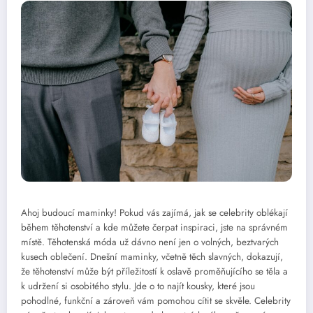
Ahoj budoucí maminky! Pokud vás zajímá, jak se celebrity oblékají
během těhotenství a kde můžete čerpat inspiraci, jste na správném
místě. Těhotenská móda už dávno není jen o volných, beztvarých
kusech oblečení. Dnešní maminky, včetně těch slavných, dokazují,
že těhotenství může být příležitostí k oslavě proměňujícího se těla a
k udržení si osobitého stylu. Jde o to najít kousky, které jsou
pohodlné, funkční a zároveň vám pomohou cítit se skvěle. Celebrity