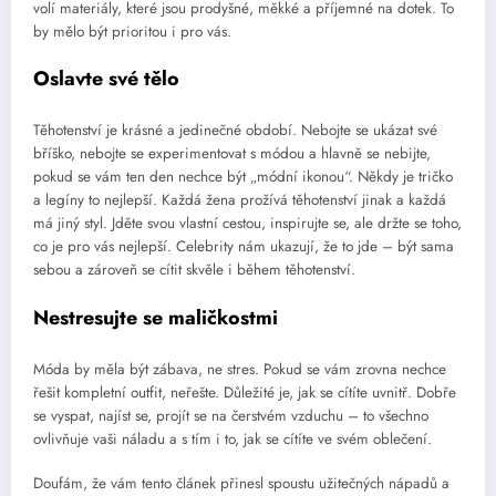
volí materiály, které jsou prodyšné, měkké a příjemné na dotek. To
by mělo být prioritou i pro vás.
Oslavte své tělo
Těhotenství je krásné a jedinečné období. Nebojte se ukázat své
bříško, nebojte se experimentovat s módou a hlavně se nebijte,
pokud se vám ten den nechce být „módní ikonou“. Někdy je tričko
a legíny to nejlepší. Každá žena prožívá těhotenství jinak a každá
má jiný styl. Jděte svou vlastní cestou, inspirujte se, ale držte se toho,
co je pro vás nejlepší. Celebrity nám ukazují, že to jde – být sama
sebou a zároveň se cítit skvěle i během těhotenství.
Nestresujte se maličkostmi
Móda by měla být zábava, ne stres. Pokud se vám zrovna nechce
řešit kompletní outfit, neřešte. Důležité je, jak se cítíte uvnitř. Dobře
se vyspat, najíst se, projít se na čerstvém vzduchu – to všechno
ovlivňuje vaši náladu a s tím i to, jak se cítíte ve svém oblečení.
Doufám, že vám tento článek přinesl spoustu užitečných nápadů a