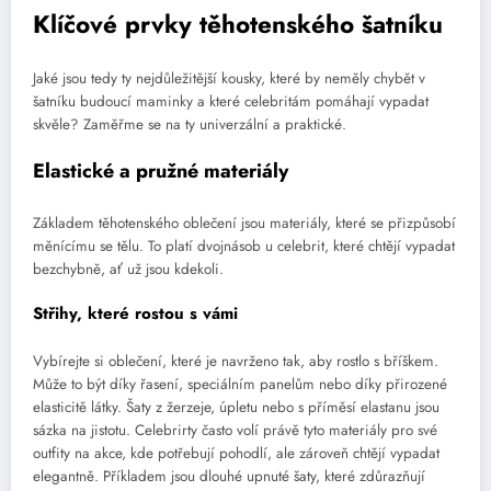
Klíčové prvky těhotenského šatníku
Jaké jsou tedy ty nejdůležitější kousky, které by neměly chybět v
šatníku budoucí maminky a které celebritám pomáhají vypadat
skvěle? Zaměřme se na ty univerzální a praktické.
Elastické a pružné materiály
Základem těhotenského oblečení jsou materiály, které se přizpůsobí
měnícímu se tělu. To platí dvojnásob u celebrit, které chtějí vypadat
bezchybně, ať už jsou kdekoli.
Střihy, které rostou s vámi
Vybírejte si oblečení, které je navrženo tak, aby rostlo s bříškem.
Může to být díky řasení, speciálním panelům nebo díky přirozené
elasticitě látky. Šaty z žerzeje, úpletu nebo s příměsí elastanu jsou
sázka na jistotu. Celebrirty často volí právě tyto materiály pro své
outfity na akce, kde potřebují pohodlí, ale zároveň chtějí vypadat
elegantně. Příkladem jsou dlouhé upnuté šaty, které zdůrazňují