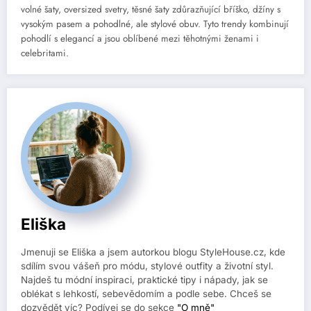
volné šaty, oversized svetry, těsné šaty zdůrazňující bříško, džíny s
vysokým pasem a pohodlné, ale stylové obuv. Tyto trendy kombinují
pohodlí s elegancí a jsou oblíbené mezi těhotnými ženami i
celebritami.
Eliška
Jmenuji se Eliška a jsem autorkou blogu StyleHouse.cz, kde
sdílím svou vášeň pro módu, stylové outfity a životní styl.
Najdeš tu módní inspiraci, praktické tipy i nápady, jak se
oblékat s lehkostí, sebevědomím a podle sebe. Chceš se
dozvědět víc? Podívej se do sekce
"O mně"