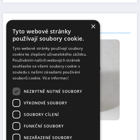
×
You May Have Missed
Tyto webové stránky
používají soubory cookie.
OSTATNÍ
Tyto webové stránky používají soubory
cookie ke zlepšení uživatelského zážitku.
Používáním našich webových stránek
souhlasíte se všemi soubory cookie v
souladu s našimi zásadami používání
souborů cookie.
Více informací
NEZBYTNĚ NUTNÉ SOUBORY
VÝKONOVÉ SOUBORY
SOUBORY CÍLENÍ
FUNKČNÍ SOUBORY
Tridentská mše: Jak se obléct pro slavnostní
události
NEZAŘAZENÉ SOUBORY