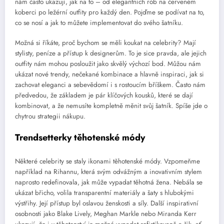
nám často ukazují, jak na to – od elegantních rób na červeném
koberci po ležérní outfity pro každý den. Pojďme se podívat na to,
co se nosí a jak to můžete implementovat do svého šatníku.
Možná si říkáte, proč bychom se měli koukat na celebrity? Mají
stylisty, peníze a přístup k designerům. To je sice pravda, ale jejich
outfity nám mohou posloužit jako skvělý výchozí bod. Můžou nám
ukázat nové trendy, nečekané kombinace a hlavně inspiraci, jak si
zachovat eleganci a sebevědomí i s rostoucím bříškem. Často nám
předvedou, že základem je pár klíčových kousků, které se dají
kombinovat, a že nemusíte kompletně měnit svůj šatník. Spíše jde o
chytrou strategii nákupu.
Trendsetterky těhotenské módy
Některé celebrity se staly ikonami těhotenské módy. Vzpomeňme
například na Rihannu, která svým odvážným a inovativním stylem
naprosto redefinovala, jak může vypadat těhotná žena. Nebála se
ukázat břicho, volila transparentní materiály a šaty s hlubokými
výstřihy. Její přístup byl oslavou ženskosti a síly. Další inspirativní
osobnosti jako Blake Lively, Meghan Markle nebo Miranda Kerr