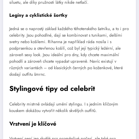
siluetu, ale díky pružnosti látky nikde netlačí.
Legíny a cyklistické šortky
Jedná se o naprostý základ každého těhotenského šatníku, a to i pro
celebrity. Jsou pohodlné, dají se kombinovat s tunikami, delšími
svetry nebo košilemi. Rihanna je například ráda nosila i s
podprsenkou a otevřenou košilí, což byl její typický ležérní, ale
zároveň sexy look. Jsou ideální pro dny, kdy chcete maximální
pohodlí a zároveň chcete vypadat upraveně. Navíc existují v
různých variantách – od klasických černých po koženkové, které
dodají outfitu šmrnc.
Stylingové tipy od celebrit
Celebrity mistrně ovládají umění stylingu. I s jedním klíčovým
kouskem dokážou vytvořit několik skvělých outfitů.
Vrstvení je klíčové
Vrstvení není jen skvělé pro proměnlivé počasí, ale také pro