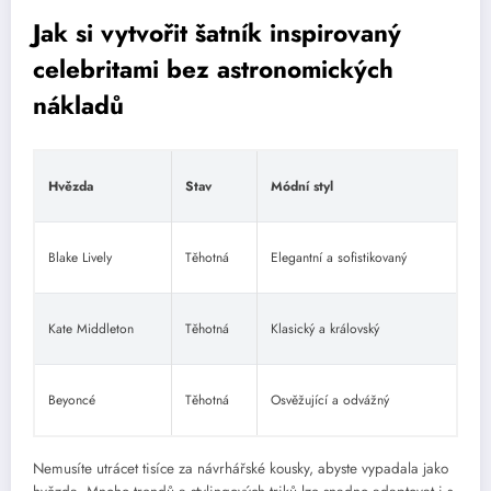
Jak si vytvořit šatník inspirovaný
celebritami bez astronomických
nákladů
Hvězda
Stav
Módní styl
Blake Lively
Těhotná
Elegantní a sofistikovaný
Kate Middleton
Těhotná
Klasický a královský
Beyoncé
Těhotná
Osvěžující a odvážný
Nemusíte utrácet tisíce za návrhářské kousky, abyste vypadala jako