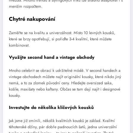
hvězda. Mnoho trendů a stylingových triků lze snadno adaptovat i s
menším rozpočtem.
Chytré nakupování
Zaměřte se na kvalitu a univerzálnost. Místo 10 levných kousků,
které se brzy opotřebují, si pořiďte 3-4 kvalitní, které můžete
kombinovat.
Využijte second hand a vintage obchody
Mnoho celebrit se obrací k udržitelné módě. V second handech a
vintage obchodech můžete najít originální kousky, které nikdo jiný
nemá, a to za zlomek původní ceny. Hledejte oversized saka,
košile, maxišaty nebo kaftany. Občas se tam dají najít i designové
kousky.
Investujte do několika klíčových kousků
Jak jsme již zmínili, několik kvalitních kousků je základ. Kvalitní
těhotenské džíny, pár dobře padnoucích šatů, jedna univerzální