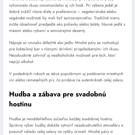
vyhovovalo vkusu novomanželov aj ich hostí. Pri výbere jedál je
dobré zvážiť rôzne diéty a preferencie – vegetariánske alebo
vegánske možnosti by mali byť samozrejmosťou. Tradičné menu
môže obsahovať predjedlá ako polievky alebo šaláty, hlavné jedlá s
mäsom alebo rybami a samozrejme dezerty.
Nápoje sú rovnako dôležité ako jedlo. Mnohé páry sa rozhodujú
pre koktailový bar s rôznymi drinkmi prispôsobenými ich vkusu.
Nezabudnite zahrnúť aj nealkoholické možnosti pre tých, ktorí
nepijú alkohol.
V posledných rokoch sa stáva populárnym aj podávanie miestnych
vín alebo remeselných pív, čo pridáva na autentickosti celej oslavy.
Hudba a zábava pre svadobnú
hostinu
Hudba je neoddeliteľnou súčasťou každej svadobnej hostiny.
Správny výber hudby dokáže vytvoriť nezabudnuteľnú atmosféru a
posunúť náladu celej oslavy na vyššiu úroveň. Mnohé páry si