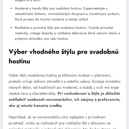
Moderné a trendy štýly pre svadobnú hostinu: Experimentujte s
netradičnými farbami, minimalistickým dizajnom a inovatívnymi prvkami,
ktoré prinesú do hostiny moderný a trendy vzhľad.
Rustikálne a prírodné štýly pre svadobnú hostinu: Využite prírodné
materiály, vintage doplnky a rustikálne dekorácie, ktoré vytvoria útulnú a
príjemnú atmosféru pre vašu hostinu.
Výber vhodného štýlu pre svadobnú
hostinu
Výber štýlu svadobnej hostiny je kľúčovým krokom v plánovaní,
pretože určuje celkovú atmosféru a estetiku oslavy. Existuje množstvo
rôznych štýlov, od tradičných po moderné, a každý z nich má svoje
vlastné čaro a charakteristiky.
Pri rozhodovaní o štýle je dôležité
zohľadniť osobnosti novomanželov, ich záujmy a preferencie,
ako aj miesto konania svadby.
Napríklad, ak sa novomanželia cítia najlepšie v prírodnom
prostredí, môžu sa rozhodnúť pre rustikálny štýl s dôrazom na