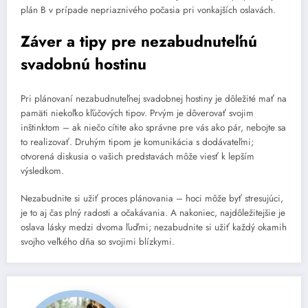
plán B v prípade nepriaznivého počasia pri vonkajších oslavách.
Záver a tipy pre nezabudnuteľnú
svadobnú hostinu
Pri plánovaní nezabudnuteľnej svadobnej hostiny je dôležité mať na
pamäti niekoľko kľúčových tipov. Prvým je dôverovať svojim
inštinktom – ak niečo cítite ako správne pre vás ako pár, nebojte sa
to realizovať. Druhým tipom je komunikácia s dodávateľmi;
otvorená diskusia o vašich predstavách môže viesť k lepším
výsledkom.
Nezabudnite si užiť proces plánovania – hoci môže byť stresujúci,
je to aj čas plný radosti a očakávania. A nakoniec, najdôležitejšie je
oslava lásky medzi dvoma ľuďmi; nezabudnite si užiť každý okamih
svojho veľkého dňa so svojimi blízkymi.