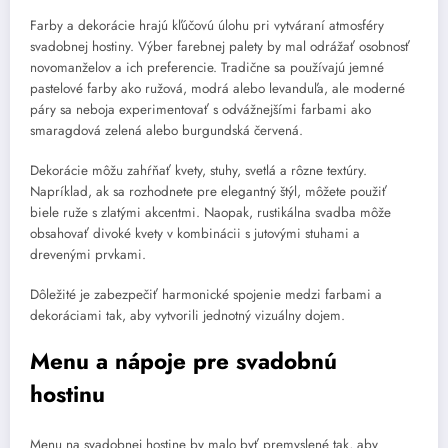
Farby a dekorácie hrajú kľúčovú úlohu pri vytváraní atmosféry
svadobnej hostiny. Výber farebnej palety by mal odrážať osobnosť
novomanželov a ich preferencie. Tradične sa používajú jemné
pastelové farby ako ružová, modrá alebo levanduľa, ale moderné
páry sa neboja experimentovať s odvážnejšími farbami ako
smaragdová zelená alebo burgundská červená.
Dekorácie môžu zahŕňať kvety, stuhy, svetlá a rôzne textúry.
Napríklad, ak sa rozhodnete pre elegantný štýl, môžete použiť
biele ruže s zlatými akcentmi. Naopak, rustikálna svadba môže
obsahovať divoké kvety v kombinácii s jutovými stuhami a
drevenými prvkami.
Dôležité je zabezpečiť harmonické spojenie medzi farbami a
dekoráciami tak, aby vytvorili jednotný vizuálny dojem.
Menu a nápoje pre svadobnú
hostinu
Menu na svadobnej hostine by malo byť premyslené tak, aby