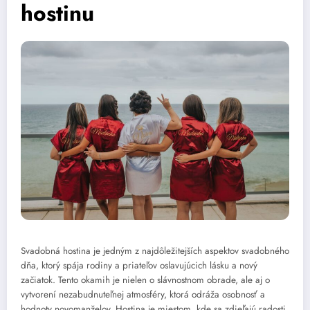
hostinu
Svadobná hostina je jedným z najdôležitejších aspektov svadobného
dňa, ktorý spája rodiny a priateľov oslavujúcich lásku a nový
začiatok. Tento okamih je nielen o slávnostnom obrade, ale aj o
vytvorení nezabudnuteľnej atmosféry, ktorá odráža osobnosť a
hodnoty novomanželov. Hostina je miestom, kde sa zdieľajú radosti,