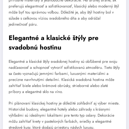
prírodné materiály a jednoduché dekorácie. Na druhej strane, ak
preferujú elegantnosť a sofistikovanosť, klasický alebo moderný štýl
môže byť tou správnou voľbou. Dôležité je, aby štýl hostiny bol v
súlade s celkovou víziou svadobného dňa a aby odrážal
jedinečnosť páru.
Elegantné a klasické štýly pre
svadobnú hostinu
Elegantné a klasické štýly svadobnej hostiny sú obľúbené pre svoju
nadčasovosť a schopnosť vytvoriť sofistikovanú atmosféru. Tieto štýly
sa často vyznačujú jemnými farbami, luxusnými materiálmi a
precízne navrhnutými detailmi. Klasická svadobná hostina môže
zahŕňať biele alebo krémové obrúsky, strieborné alebo zlaté
príbory a elegantné sklo na víno.
Pri plánovaní klasickej hostiny je dôležité zohľadniť aj výber miesta.
Historické budovy, elegantné hotely alebo záhrady s krásnymi
výhľadmi sú ideálnymi lokalitami pre tento typ oslavy. Dekorácie
môžu zahŕňať kvety v pastelových farbách, sviečky a elegantné
stredové kusy, ktoré dodajú priestoru nádych luxusu.