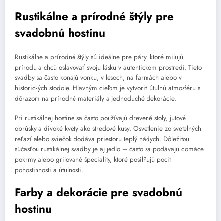
Rustikálne a prírodné štýly pre
svadobnú hostinu
Rustikálne a prírodné štýly sú ideálne pre páry, ktoré milujú
prírodu a chcú oslavovať svoju lásku v autentickom prostredí. Tieto
svadby sa často konajú vonku, v lesoch, na farmách alebo v
historických stodole. Hlavným cieľom je vytvoriť útulnú atmosféru s
dôrazom na prírodné materiály a jednoduché dekorácie.
Pri rustikálnej hostine sa často používajú drevené stoly, jutové
obrúsky a divoké kvety ako stredové kusy. Osvetlenie zo svetelných
reťazí alebo sviečok dodáva priestoru teplý nádych. Dôležitou
súčasťou rustikálnej svadby je aj jedlo – často sa podávajú domáce
pokrmy alebo grilované špeciality, ktoré posilňujú pocit
pohostinnosti a útulnosti.
Farby a dekorácie pre svadobnú
hostinu