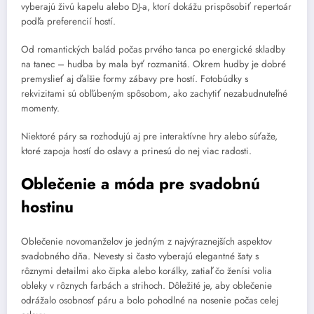
vyberajú živú kapelu alebo DJ-a, ktorí dokážu prispôsobiť repertoár
podľa preferencií hostí.
Od romantických balád počas prvého tanca po energické skladby
na tanec – hudba by mala byť rozmanitá. Okrem hudby je dobré
premyslieť aj ďalšie formy zábavy pre hostí. Fotobúdky s
rekvizitami sú obľúbeným spôsobom, ako zachytiť nezabudnuteľné
momenty.
Niektoré páry sa rozhodujú aj pre interaktívne hry alebo súťaže,
ktoré zapoja hostí do oslavy a prinesú do nej viac radosti.
Oblečenie a móda pre svadobnú
hostinu
Oblečenie novomanželov je jedným z najvýraznejších aspektov
svadobného dňa. Nevesty si často vyberajú elegantné šaty s
rôznymi detailmi ako čipka alebo korálky, zatiaľ čo ženísi volia
obleky v rôznych farbách a strihoch. Dôležité je, aby oblečenie
odrážalo osobnosť páru a bolo pohodlné na nosenie počas celej