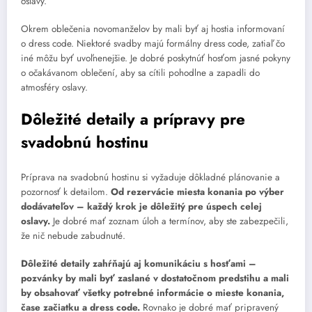
oslavy.
Okrem oblečenia novomanželov by mali byť aj hostia informovaní
o dress code. Niektoré svadby majú formálny dress code, zatiaľ čo
iné môžu byť uvoľnenejšie. Je dobré poskytnúť hosťom jasné pokyny
o očakávanom oblečení, aby sa cítili pohodlne a zapadli do
atmosféry oslavy.
Dôležité detaily a prípravy pre
svadobnú hostinu
Príprava na svadobnú hostinu si vyžaduje dôkladné plánovanie a
pozornosť k detailom.
Od rezervácie miesta konania po výber
dodávateľov – každý krok je dôležitý pre úspech celej
oslavy.
Je dobré mať zoznam úloh a termínov, aby ste zabezpečili,
že nič nebude zabudnuté.
Dôležité detaily zahŕňajú aj komunikáciu s hosťami –
pozvánky by mali byť zaslané v dostatočnom predstihu a mali
by obsahovať všetky potrebné informácie o mieste konania,
čase začiatku a dress code.
Rovnako je dobré mať pripravený