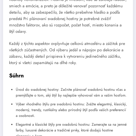
smiech a emócie, a preto je dôležité venovať pozornosť každému
detailu, aby sa zabezpečilo, že všetko prebehne hladko a podľa
predstá Pri plánovaní svadobnej hostiny je potrebné zvážiť
množstvo faktorov, ako sú rozpočet, počet hostí, miesto konania a
štýl oslavy.
Každý z týchto aspektov ovplyvňuje celkovú atmosféru a zážitok pre
všetkých zúčastnených. Od výberu jedál a nápojov po dekorácie a
zábavu, každý detail prispieva k vytvoreniu jedinečného zážitku,
ktorý si všetci zapamätajú na dlhé roky.
Súhrn
Úvod do svadobnej hostiny: Začnite plánovať svadobnú hostinu včas a
premýšľajte o tom, aký štýl by najlepšie vyhovoval vám a vašim hosťom.
Výber vhodného štýlu pre svadobnú hostinu: Zvážte elegantný, klasický,
moderný, trendy, rustikálny alebo prírodný štýl podľa vašich preferencií
a osobnosti.
Elegantné a klasické štýly pre svadobnú hostinu: Zamerajte sa na jemné
farby, luxusné dekorácie a tradičné prvky, ktoré dodajú hostine
eleganciu a šarm.