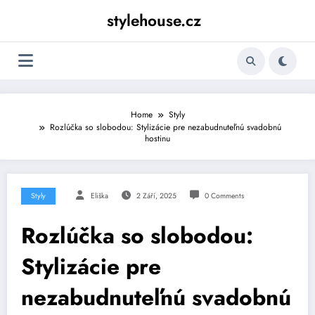
Skip
stylehouse.cz
to
content
Home
Styly
Rozlúčka so slobodou: Stylizácie pre nezabudnuteľnú svadobnú
hostinu
Styly
Eliška
2 Září, 2025
0 Comments
Rozlúčka so slobodou:
Stylizácie pre
nezabudnuteľnú svadobnú