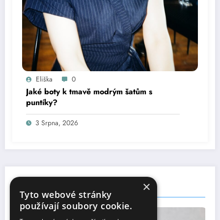
Eliška
0
Jaké boty k tmavě modrým šatům s
puntíky?
3 Srpna, 2026
×
You May Have Missed
Tyto webové stránky
používají soubory cookie.
OSTATNÍ