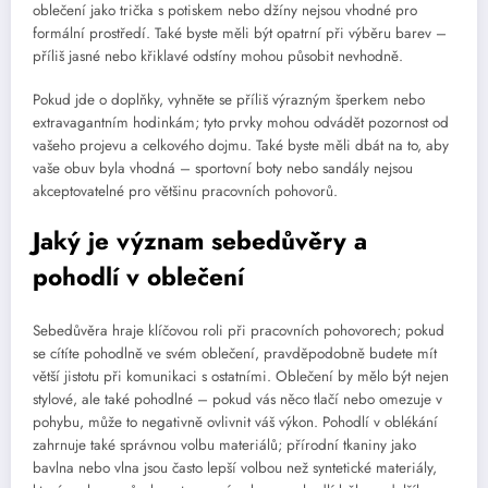
oblečení jako trička s potiskem nebo džíny nejsou vhodné pro
formální prostředí. Také byste měli být opatrní při výběru barev –
příliš jasné nebo křiklavé odstíny mohou působit nevhodně.
Pokud jde o doplňky, vyhněte se příliš výrazným šperkem nebo
extravagantním hodinkám; tyto prvky mohou odvádět pozornost od
vašeho projevu a celkového dojmu. Také byste měli dbát na to, aby
vaše obuv byla vhodná – sportovní boty nebo sandály nejsou
akceptovatelné pro většinu pracovních pohovorů.
Jaký je význam sebedůvěry a
pohodlí v oblečení
Sebedůvěra hraje klíčovou roli při pracovních pohovorech; pokud
se cítíte pohodlně ve svém oblečení, pravděpodobně budete mít
větší jistotu při komunikaci s ostatními. Oblečení by mělo být nejen
stylové, ale také pohodlné – pokud vás něco tlačí nebo omezuje v
pohybu, může to negativně ovlivnit váš výkon. Pohodlí v oblékání
zahrnuje také správnou volbu materiálů; přírodní tkaniny jako
bavlna nebo vlna jsou často lepší volbou než syntetické materiály,