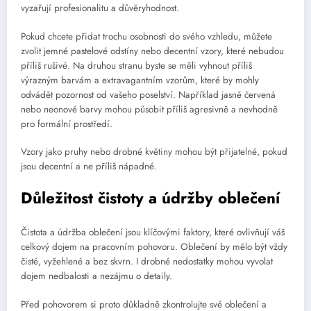
vyzařují profesionalitu a důvěryhodnost.
Pokud chcete přidat trochu osobnosti do svého vzhledu, můžete
zvolit jemné pastelové odstíny nebo decentní vzory, které nebudou
příliš rušivé. Na druhou stranu byste se měli vyhnout příliš
výrazným barvám a extravagantním vzorům, které by mohly
odvádět pozornost od vašeho poselství. Například jasně červená
nebo neonové barvy mohou působit příliš agresivně a nevhodně
pro formální prostředí.
Vzory jako pruhy nebo drobné květiny mohou být přijatelné, pokud
jsou decentní a ne příliš nápadné.
Důležitost čistoty a údržby oblečení
Čistota a údržba oblečení jsou klíčovými faktory, které ovlivňují váš
celkový dojem na pracovním pohovoru. Oblečení by mělo být vždy
čisté, vyžehlené a bez skvrn. I drobné nedostatky mohou vyvolat
dojem nedbalosti a nezájmu o detaily.
Před pohovorem si proto důkladně zkontrolujte své oblečení a