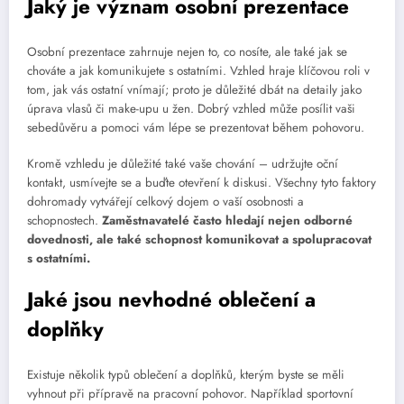
Jaký je význam osobní prezentace
Osobní prezentace zahrnuje nejen to, co nosíte, ale také jak se
chováte a jak komunikujete s ostatními. Vzhled hraje klíčovou roli v
tom, jak vás ostatní vnímají; proto je důležité dbát na detaily jako
úprava vlasů či make-upu u žen. Dobrý vzhled může posílit vaši
sebedůvěru a pomoci vám lépe se prezentovat během pohovoru.
Kromě vzhledu je důležité také vaše chování – udržujte oční
kontakt, usmívejte se a buďte otevření k diskusi. Všechny tyto faktory
dohromady vytvářejí celkový dojem o vaší osobnosti a
schopnostech.
Zaměstnavatelé často hledají nejen odborné
dovednosti, ale také schopnost komunikovat a spolupracovat
s ostatními.
Jaké jsou nevhodné oblečení a
doplňky
Existuje několik typů oblečení a doplňků, kterým byste se měli
vyhnout při přípravě na pracovní pohovor. Například sportovní