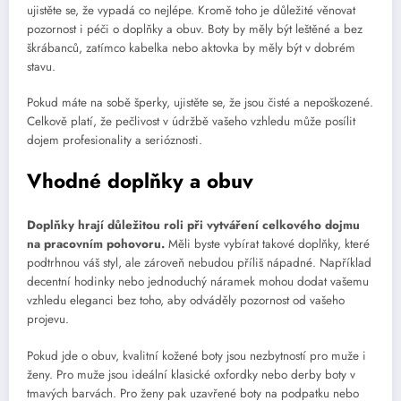
ujistěte se, že vypadá co nejlépe. Kromě toho je důležité věnovat
pozornost i péči o doplňky a obuv. Boty by měly být leštěné a bez
škrábanců, zatímco kabelka nebo aktovka by měly být v dobrém
stavu.
Pokud máte na sobě šperky, ujistěte se, že jsou čisté a nepoškozené.
Celkově platí, že pečlivost v údržbě vašeho vzhledu může posílit
dojem profesionality a serióznosti.
Vhodné doplňky a obuv
Doplňky hrají důležitou roli při vytváření celkového dojmu
na pracovním pohovoru.
Měli byste vybírat takové doplňky, které
podtrhnou váš styl, ale zároveň nebudou příliš nápadné. Například
decentní hodinky nebo jednoduchý náramek mohou dodat vašemu
vzhledu eleganci bez toho, aby odváděly pozornost od vašeho
projevu.
Pokud jde o obuv, kvalitní kožené boty jsou nezbytností pro muže i
ženy. Pro muže jsou ideální klasické oxfordky nebo derby boty v
tmavých barvách. Pro ženy pak uzavřené boty na podpatku nebo