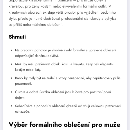
doporučuje klasické formální oblečení – pro muže oblek s
kravatou, pro ženy kostým nebo ekvivalentní formální outfit. V
kreativních oborech existuje větší prostor pro vyjádření osobního
stylu, přesto je nutné dodržovat profesionální standardy a vyhýbat
se příliš neformálnímu oblečení.
Shrnutí
Na pracovní pohovor je vhodné zvolit formální a upravené oblečení
odpovídající danému odvětví.
Muži by měli preferovat oblek, košili a kravatu, ženy pak elegantní
kostým nebo šaty.
Barvy by měly být neutrální a vzory nenápadné, aby nepřitahovaly příliš
pozornosti.
Čistota a dobrá údržba oblečení jsou klíčové pro pozitivní první
dojem.
Sebedůvěra a pohodlí v oblečení výrazně ovlivňují celkovou prezentaci
uchazeče.
Výběr formálního oblečení pro muže