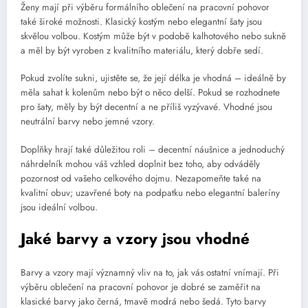
Ženy mají při výběru formálního oblečení na pracovní pohovor
také široké možnosti. Klasický kostým nebo elegantní šaty jsou
skvělou volbou. Kostým může být v podobě kalhotového nebo sukně
a měl by být vyroben z kvalitního materiálu, který dobře sedí.
Pokud zvolíte sukni, ujistěte se, že její délka je vhodná – ideálně by
měla sahat k kolenům nebo být o něco delší. Pokud se rozhodnete
pro šaty, měly by být decentní a ne příliš vyzývavé. Vhodné jsou
neutrální barvy nebo jemné vzory.
Doplňky hrají také důležitou roli – decentní náušnice a jednoduchý
náhrdelník mohou váš vzhled doplnit bez toho, aby odváděly
pozornost od vašeho celkového dojmu. Nezapomeňte také na
kvalitní obuv; uzavřené boty na podpatku nebo elegantní baleríny
jsou ideální volbou.
Jaké barvy a vzory jsou vhodné
Barvy a vzory mají významný vliv na to, jak vás ostatní vnímají. Při
výběru oblečení na pracovní pohovor je dobré se zaměřit na
klasické barvy jako černá, tmavě modrá nebo šedá. Tyto barvy