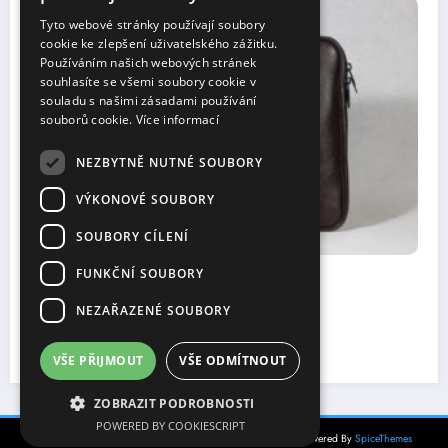
OSTATNÍ
Tyto webové stránky používají soubory
cookie ke zlepšení uživatelského zážitku.
Používáním našich webových stránek
souhlasíte se všemi soubory cookie v
souladu s našimi zásadami používání
souborů cookie.
Více informací
NEZBYTNĚ NUTNÉ SOUBORY
VÝKONOVÉ SOUBORY
SOUBORY CÍLENÍ
FUNKČNÍ SOUBORY
Tridentská mše: Jak se obléct pro slavno
události
NEZAŘAZENÉ SOUBORY
10 listopadu, 2025
Eliška
VŠE PŘIJMOUT
VŠE ODMÍTNOUT
ZOBRAZIT PODROBNOSTI
POWERED BY COOKIESCRIPT
NewsBlogger - Magazine & Blog
WordPress
Theme 2026 | Powered By
SpiceThemes