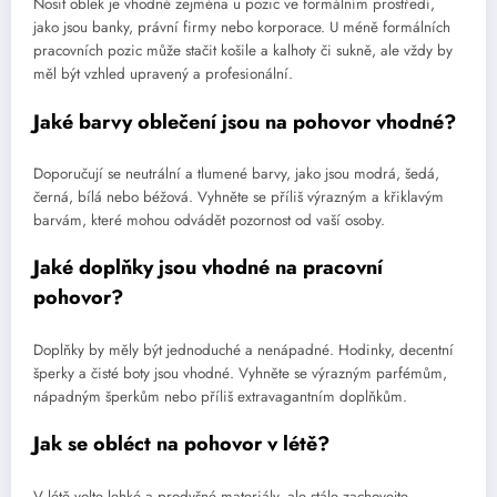
Nosit oblek je vhodné zejména u pozic ve formálním prostředí,
jako jsou banky, právní firmy nebo korporace. U méně formálních
pracovních pozic může stačit košile a kalhoty či sukně, ale vždy by
měl být vzhled upravený a profesionální.
Jaké barvy oblečení jsou na pohovor vhodné?
Doporučují se neutrální a tlumené barvy, jako jsou modrá, šedá,
černá, bílá nebo béžová. Vyhněte se příliš výrazným a křiklavým
barvám, které mohou odvádět pozornost od vaší osoby.
Jaké doplňky jsou vhodné na pracovní
pohovor?
Doplňky by měly být jednoduché a nenápadné. Hodinky, decentní
šperky a čisté boty jsou vhodné. Vyhněte se výrazným parfémům,
nápadným šperkům nebo příliš extravagantním doplňkům.
Jak se obléct na pohovor v létě?
V létě volte lehké a prodyšné materiály, ale stále zachovejte