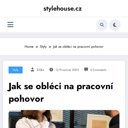
Skip
stylehouse.cz
to
content
Home
Styly
Jak se obléci na pracovní pohovor
Styly
Eliška
13 Prosince, 2025
0 Comments
Jak se obléci na pracovní
pohovor