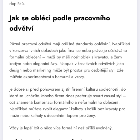
doplňků.
Jak se obléci podle pracovního
odvětví
Různá pracovní odvětví mají odlišné standardy oblékání. Například
v konzervativních oblastech jako finance nebo právo je očekáváno
formální oblečení – muži by měli nosit oblek s kravatou a ženy
kostým nebo elegantní šaty. Naopak v kreativních odvětvích jako
design nebo marketing může být prostor pro osobitější styl; zde
můžete experimentovat s barvami a vzory.
Je dobré si před pohovorem zjistit firemní kulturu společnosti, do
které se ucházíte. Mnoho firem dnes preferuje smart casual styl –
což znamená kombinaci formálního a neformálního oblečení.
Například můžete zvolit elegantní kalhoty s košilí bez kravaty pro
muže nebo kalhoty s decentním topem pro ženy.
Vždy je lepší být o něco více formální než příliš uvolněný.