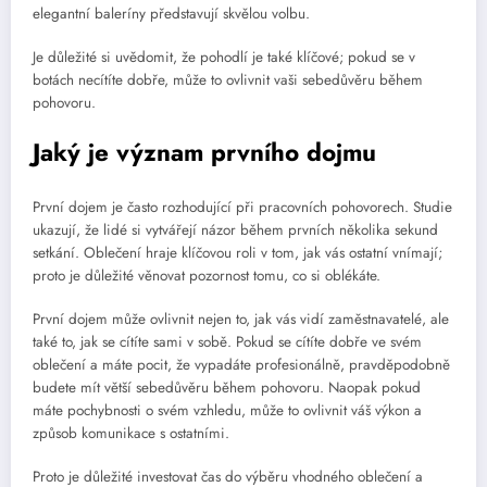
elegantní baleríny představují skvělou volbu.
Je důležité si uvědomit, že pohodlí je také klíčové; pokud se v
botách necítíte dobře, může to ovlivnit vaši sebedůvěru během
pohovoru.
Jaký je význam prvního dojmu
První dojem je často rozhodující při pracovních pohovorech. Studie
ukazují, že lidé si vytvářejí názor během prvních několika sekund
setkání. Oblečení hraje klíčovou roli v tom, jak vás ostatní vnímají;
proto je důležité věnovat pozornost tomu, co si oblékáte.
První dojem může ovlivnit nejen to, jak vás vidí zaměstnavatelé, ale
také to, jak se cítíte sami v sobě. Pokud se cítíte dobře ve svém
oblečení a máte pocit, že vypadáte profesionálně, pravděpodobně
budete mít větší sebedůvěru během pohovoru. Naopak pokud
máte pochybnosti o svém vzhledu, může to ovlivnit váš výkon a
způsob komunikace s ostatními.
Proto je důležité investovat čas do výběru vhodného oblečení a