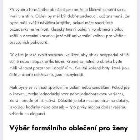
Při výběru formálního oblečení pro muže je klíčové zaměřit se na
kvalitu a střih. Oblek by měl být dobře padnoucí, což znamená, že
byste měli zvážit návštěvu krejčího, pokud máte specifické
požadavky na velikost. Klasický tmavý oblek v kombinaci s bílou
košilí a decentní kravatou je téměř univerzální volbou pro většinu
pracovních pohovorů.
Důležité je také zvolit správnou velikost, aby oblek nevypadal příliš
volně nebo naopak příliš těsně. Kromě samotného obleku byste
měli věnovat pozornost i doplňkům. Kvalitní kožené boty, které jsou
čisté a dobře udržované, jsou nezbytností.
Měli byste se vyhnout sportovním botám nebo sandálům. Pokud jde
o kravatu, zvolte jednoduchý vzor nebo jednobarevnou variantu,
která nebude příliš rušivá. Důležité je také nezapomínat na detaily,
jako jsou hodinky nebo opasek – tyto prvky mohou dodat vašemu
vzhledu na eleganci.
Výběr formálního oblečení pro ženy