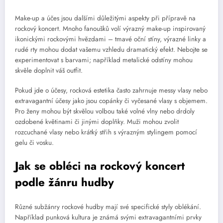
Make-up a účes jsou dalšími důležitými aspekty při přípravě na
rockový koncert. Mnoho fanoušků volí výrazný make-up inspirovaný
ikonickými rockovými hvězdami – tmavé oční stíny, výrazné linky a
rudé rty mohou dodat vašemu vzhledu dramatický efekt. Nebojte se
experimentovat s barvami; například metalické odstíny mohou
skvěle doplnit váš outfit.
Pokud jde o účesy, rocková estetika často zahrnuje messy vlasy nebo
extravagantní účesy jako jsou copánky či vyčesané vlasy s objemem.
Pro ženy mohou být skvělou volbou také volné vlny nebo drdoly
ozdobené květinami či jinými doplňky. Muži mohou zvolit
rozcuchané vlasy nebo krátký střih s výrazným stylingem pomocí
gelu či vosku.
Jak se obléci na rockový koncert
podle žánru hudby
Různé subžánry rockové hudby mají své specifické styly oblékání.
Například punková kultura je známá svými extravagantními prvky