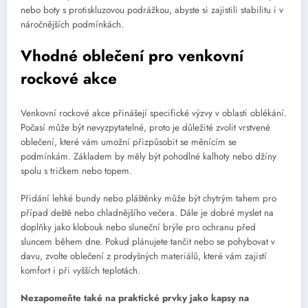
nebo boty s protiskluzovou podrážkou, abyste si zajistili stabilitu i v
náročnějších podmínkách.
Vhodné oblečení pro venkovní
rockové akce
Venkovní rockové akce přinášejí specifické výzvy v oblasti oblékání.
Počasí může být nevyzpytatelné, proto je důležité zvolit vrstvené
oblečení, které vám umožní přizpůsobit se měnícím se
podmínkám. Základem by měly být pohodlné kalhoty nebo džíny
spolu s tričkem nebo topem.
Přidání lehké bundy nebo pláštěnky může být chytrým tahem pro
případ deště nebo chladnějšího večera. Dále je dobré myslet na
doplňky jako klobouk nebo sluneční brýle pro ochranu před
sluncem během dne. Pokud plánujete tančit nebo se pohybovat v
davu, zvolte oblečení z prodyšných materiálů, které vám zajistí
komfort i při vyšších teplotách.
Nezapomeňte také na praktické prvky jako kapsy na