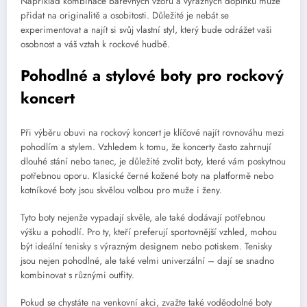
Například kombinace barevných vzorů a výrazných doplňků může
přidat na originalitě a osobitosti. Důležité je nebát se
experimentovat a najít si svůj vlastní styl, který bude odrážet vaši
osobnost a váš vztah k rockové hudbě.
Pohodlné a stylové boty pro rockový
koncert
Při výběru obuvi na rockový koncert je klíčové najít rovnováhu mezi
pohodlím a stylem. Vzhledem k tomu, že koncerty často zahrnují
dlouhé stání nebo tanec, je důležité zvolit boty, které vám poskytnou
potřebnou oporu. Klasické černé kožené boty na platformě nebo
kotníkové boty jsou skvělou volbou pro muže i ženy.
Tyto boty nejenže vypadají skvěle, ale také dodávají potřebnou
výšku a pohodlí. Pro ty, kteří preferují sportovnější vzhled, mohou
být ideální tenisky s výrazným designem nebo potiskem. Tenisky
jsou nejen pohodlné, ale také velmi univerzální – dají se snadno
kombinovat s různými outfity.
Pokud se chystáte na venkovní akci, zvažte také voděodolné boty