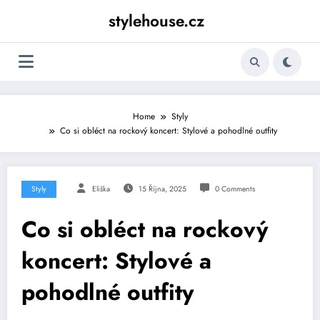
Skip
stylehouse.cz
to
content
Home
Styly
Co si obléct na rockový koncert: Stylové a pohodlné outfity
Styly
Eliška
15 Října, 2025
0 Comments
Co si obléct na rockový
koncert: Stylové a
pohodlné outfity