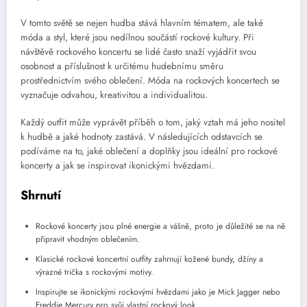
V tomto světě se nejen hudba stává hlavním tématem, ale také
móda a styl, které jsou nedílnou součástí rockové kultury. Při
návštěvě rockového koncertu se lidé často snaží vyjádřit svou
osobnost a příslušnost k určitému hudebnímu směru
prostřednictvím svého oblečení. Móda na rockových koncertech se
vyznačuje odvahou, kreativitou a individualitou.
Každý outfit může vyprávět příběh o tom, jaký vztah má jeho nositel
k hudbě a jaké hodnoty zastává. V následujících odstavcích se
podíváme na to, jaké oblečení a doplňky jsou ideální pro rockové
koncerty a jak se inspirovat ikonickými hvězdami.
Shrnutí
Rockové koncerty jsou plné energie a vášně, proto je důležité se na ně
připravit vhodným oblečením.
Klasické rockové koncertní outfity zahrnují kožené bundy, džíny a
výrazné trička s rockovými motivy.
Inspirujte se ikonickými rockovými hvězdami jako je Mick Jagger nebo
Freddie Mercury pro svůj vlastní rockový look.