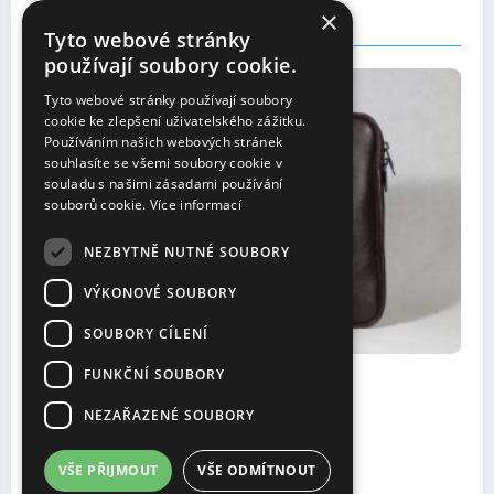
×
You May Have Missed
Tyto webové stránky
používají soubory cookie.
OSTATNÍ
Tyto webové stránky používají soubory
cookie ke zlepšení uživatelského zážitku.
Používáním našich webových stránek
souhlasíte se všemi soubory cookie v
souladu s našimi zásadami používání
souborů cookie.
Více informací
NEZBYTNĚ NUTNÉ SOUBORY
VÝKONOVÉ SOUBORY
SOUBORY CÍLENÍ
FUNKČNÍ SOUBORY
: 5
Tridentská mše: Jak se obléct p
události
NEZAŘAZENÉ SOUBORY
10 listopadu, 2025
Eliška
VŠE PŘIJMOUT
VŠE ODMÍTNOUT