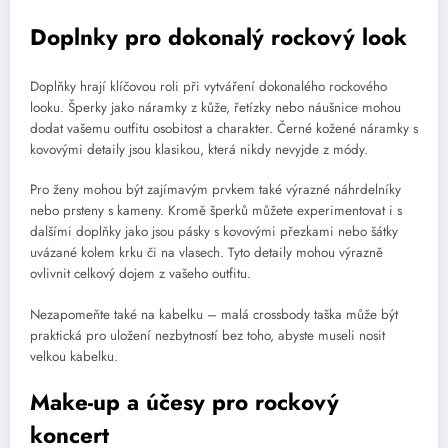
Doplnky pro dokonalý rockový look
Doplňky hrají klíčovou roli při vytváření dokonalého rockového
looku. Šperky jako náramky z kůže, řetízky nebo náušnice mohou
dodat vašemu outfitu osobitost a charakter. Černé kožené náramky s
kovovými detaily jsou klasikou, která nikdy nevyjde z módy.
Pro ženy mohou být zajímavým prvkem také výrazné náhrdelníky
nebo prsteny s kameny. Kromě šperků můžete experimentovat i s
dalšími doplňky jako jsou pásky s kovovými přezkami nebo šátky
uvázané kolem krku či na vlasech. Tyto detaily mohou výrazně
ovlivnit celkový dojem z vašeho outfitu.
Nezapomeňte také na kabelku – malá crossbody taška může být
praktická pro uložení nezbytností bez toho, abyste museli nosit
velkou kabelku.
Make-up a účesy pro rockový
koncert