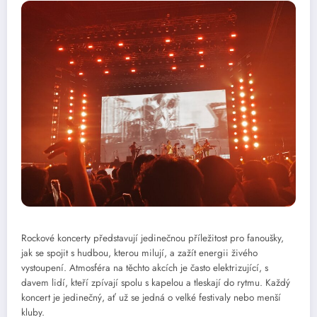
Rockové koncerty představují jedinečnou příležitost pro fanoušky,
jak se spojit s hudbou, kterou milují, a zažít energii živého
vystoupení. Atmosféra na těchto akcích je často elektrizující, s
davem lidí, kteří zpívají spolu s kapelou a tleskají do rytmu. Každý
koncert je jedinečný, ať už se jedná o velké festivaly nebo menší
kluby.