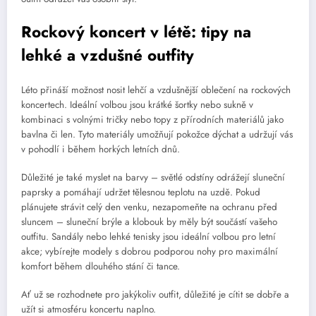
Rockový koncert v létě: tipy na
lehké a vzdušné outfity
Léto přináší možnost nosit lehčí a vzdušnější oblečení na rockových
koncertech. Ideální volbou jsou krátké šortky nebo sukně v
kombinaci s volnými tričky nebo topy z přírodních materiálů jako
bavlna či len. Tyto materiály umožňují pokožce dýchat a udržují vás
v pohodlí i během horkých letních dnů.
Důležité je také myslet na barvy – světlé odstíny odrážejí sluneční
paprsky a pomáhají udržet tělesnou teplotu na uzdě. Pokud
plánujete strávit celý den venku, nezapomeňte na ochranu před
sluncem – sluneční brýle a klobouk by měly být součástí vašeho
outfitu. Sandály nebo lehké tenisky jsou ideální volbou pro letní
akce; vybírejte modely s dobrou podporou nohy pro maximální
komfort během dlouhého stání či tance.
Ať už se rozhodnete pro jakýkoliv outfit, důležité je cítit se dobře a
užít si atmosféru koncertu naplno.