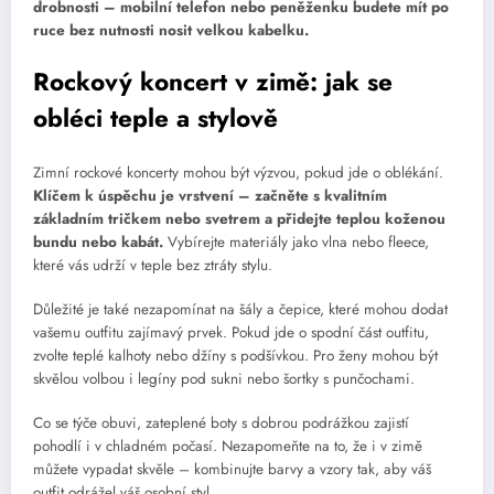
drobnosti – mobilní telefon nebo peněženku budete mít po
ruce bez nutnosti nosit velkou kabelku.
Rockový koncert v zimě: jak se
obléci teple a stylově
Zimní rockové koncerty mohou být výzvou, pokud jde o oblékání.
Klíčem k úspěchu je vrstvení – začněte s kvalitním
základním tričkem nebo svetrem a přidejte teplou koženou
bundu nebo kabát.
Vybírejte materiály jako vlna nebo fleece,
které vás udrží v teple bez ztráty stylu.
Důležité je také nezapomínat na šály a čepice, které mohou dodat
vašemu outfitu zajímavý prvek. Pokud jde o spodní část outfitu,
zvolte teplé kalhoty nebo džíny s podšívkou. Pro ženy mohou být
skvělou volbou i legíny pod sukni nebo šortky s punčochami.
Co se týče obuvi, zateplené boty s dobrou podrážkou zajistí
pohodlí i v chladném počasí. Nezapomeňte na to, že i v zimě
můžete vypadat skvěle – kombinujte barvy a vzory tak, aby váš
outfit odrážel váš osobní styl.