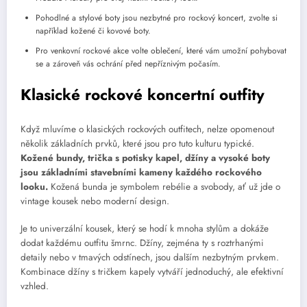
Pohodlné a stylové boty jsou nezbytné pro rockový koncert, zvolte si
například kožené či kovové boty.
Pro venkovní rockové akce volte oblečení, které vám umožní pohybovat
se a zároveň vás ochrání před nepříznivým počasím.
Klasické rockové koncertní outfity
Když mluvíme o klasických rockových outfitech, nelze opomenout
několik základních prvků, které jsou pro tuto kulturu typické.
Kožené bundy, trička s potisky kapel, džíny a vysoké boty
jsou základními stavebními kameny každého rockového
looku.
Kožená bunda je symbolem rebélie a svobody, ať už jde o
vintage kousek nebo moderní design.
Je to univerzální kousek, který se hodí k mnoha stylům a dokáže
dodat každému outfitu šmrnc. Džíny, zejména ty s roztrhanými
detaily nebo v tmavých odstínech, jsou dalším nezbytným prvkem.
Kombinace džíny s tričkem kapely vytváří jednoduchý, ale efektivní
vzhled.