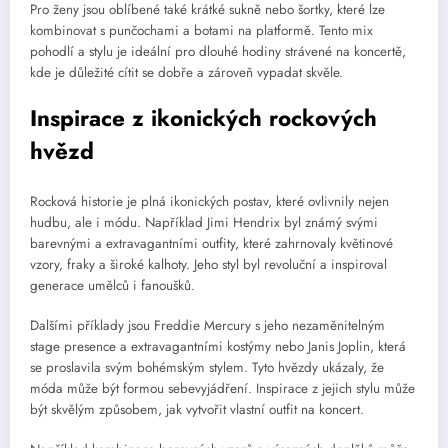
Pro ženy jsou oblíbené také krátké sukně nebo šortky, které lze
kombinovat s punčochami a botami na platformě. Tento mix
pohodlí a stylu je ideální pro dlouhé hodiny strávené na koncertě,
kde je důležité cítit se dobře a zároveň vypadat skvěle.
Inspirace z ikonických rockových
hvězd
Rocková historie je plná ikonických postav, které ovlivnily nejen
hudbu, ale i módu. Například Jimi Hendrix byl známý svými
barevnými a extravagantními outfity, které zahrnovaly květinové
vzory, fraky a široké kalhoty. Jeho styl byl revoluční a inspiroval
generace umělců i fanoušků.
Dalšími příklady jsou Freddie Mercury s jeho nezaměnitelným
stage presence a extravagantními kostýmy nebo Janis Joplin, která
se proslavila svým bohémským stylem. Tyto hvězdy ukázaly, že
móda může být formou sebevyjádření. Inspirace z jejich stylu může
být skvělým způsobem, jak vytvořit vlastní outfit na koncert.