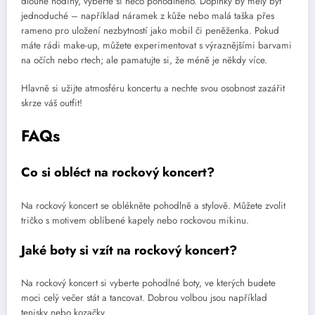
dlouhé hodiny, vyberte si něco pohodlného. Doplňky by měly být
jednoduché – například náramek z kůže nebo malá taška přes
rameno pro uložení nezbytností jako mobil či peněženka. Pokud
máte rádi make-up, můžete experimentovat s výraznějšími barvami
na očích nebo rtech; ale pamatujte si, že méně je někdy více.
Hlavně si užijte atmosféru koncertu a nechte svou osobnost zazářit
skrze váš outfit!
FAQs
Co si obléct na rockový koncert?
Na rockový koncert se oblékněte pohodlně a stylově. Můžete zvolit
tričko s motivem oblíbené kapely nebo rockovou mikinu.
Jaké boty si vzít na rockový koncert?
Na rockový koncert si vyberte pohodlné boty, ve kterých budete
moci celý večer stát a tancovat. Dobrou volbou jsou například
tenisky nebo kozačky.