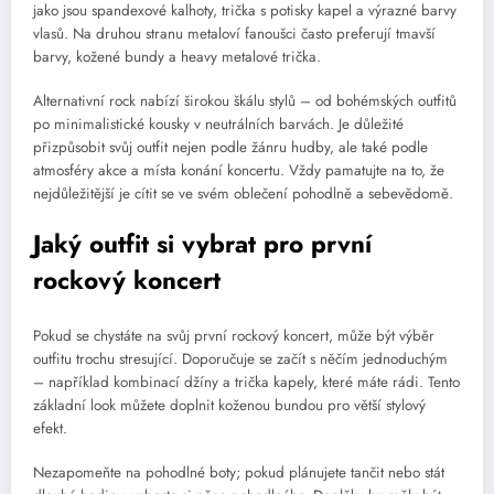
jako jsou spandexové kalhoty, trička s potisky kapel a výrazné barvy
vlasů. Na druhou stranu metaloví fanoušci často preferují tmavší
barvy, kožené bundy a heavy metalové trička.
Alternativní rock nabízí širokou škálu stylů – od bohémských outfitů
po minimalistické kousky v neutrálních barvách. Je důležité
přizpůsobit svůj outfit nejen podle žánru hudby, ale také podle
atmosféry akce a místa konání koncertu. Vždy pamatujte na to, že
nejdůležitější je cítit se ve svém oblečení pohodlně a sebevědomě.
Jaký outfit si vybrat pro první
rockový koncert
Pokud se chystáte na svůj první rockový koncert, může být výběr
outfitu trochu stresující. Doporučuje se začít s něčím jednoduchým
– například kombinací džíny a trička kapely, které máte rádi. Tento
základní look můžete doplnit koženou bundou pro větší stylový
efekt.
Nezapomeňte na pohodlné boty; pokud plánujete tančit nebo stát